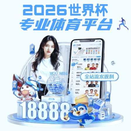
注册入口
用户使用协议
一、协议的接受
在您访问或使用本平台（以下简称“本平台”或“本服务”）之前，
请您仔细阅读并充分理解本《用户使用协议》（以下简称“本协
议”）。一旦您注册、登录、访问或使用本平台，即视为您已阅
读、理解并同意受本协议全部条款的约束。
二、账户注册与使用
1. 用户在注册时应提供真实、合法、有效的信息，并保证资料的
真实性和时效性。