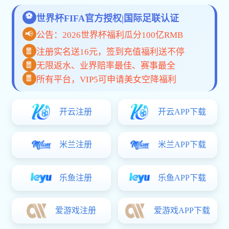
2. 用户不得以虚假信息注册账户，不得冒用他人身份注册或使用
账户。
3. 用户对其账户的所有活动和操作承担全部法律责任，包括但不
限于信息发布、数据浏览、评论等。
三、服务内容
本平台主要提供ng体育网址相关的数据服务、赛事预告、资讯分
发、用户互动等功能，具体服务内容将根据运营安排进行调整。
四、用户行为规范
用户承诺不利用本平台从事以下行为：
发布、传播违法或侵权信息
实施恶意攻击、干扰平台系统安全
侵犯他人合法权益，包括隐私权、名誉权、知识产权等