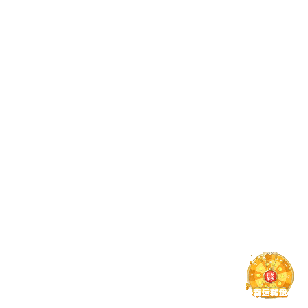
支持也是理所应当。
此外，一些玩家还积极参与社区活动，用实际行动回
馈社会，树立起良好的公众形象。这种“场外”魅力往
往会加深粉丝对他们支持力度，从而形成良好循环。
一位获奖运动员曾参加慈善篮球赛，通过自己的影响
力号召更多人参与公益事业，使得公众认同感大幅提
升。
最后，媒体宣传也是不可忽视的一环。当一个运动员
频繁出现在新闻报道或者社交平台时，其知名度自然
水涨船高。而这些平台又正好为他们展示自己才华提
供了舞台，从而进一步巩固自己的市场价值和受欢迎
程度。因此，在此次评选中，各项因素共同作用下，
使得一些运动员脱颖而出并赢得更多赞誉。