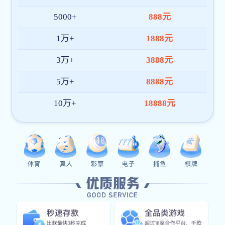
仅是在数据上取得了佳绩，更是在场上展现出了超强
的领导能力，成为全队士气提升的重要因素。
此外，还有一位老将以其丰富的经验和稳定性赢得了
不少支持。尽管他可能没有年轻球员那样惊人的身体
素质，但他的战术意识和比赛阅读能力依然令对手感
到畏惧。他总能在关键时刻做出正确选择，为球队稳
住局面，这种精神领袖般的角色使他在票选中获得了
极高的人气。
当然，不同于传统定义上的明星球员，一些防守型球
员也逐渐受到关注。他们虽然没有华丽的数据，但却
用实际行动守护着球队的底线。这些默默无闻却不可
或缺的人物，同样值得我们赞赏与尊重，他们为团队
所作出的贡献常常被忽视，却是团队成功的重要基