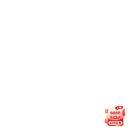
当然，对于老将而言，虽然年龄增长带来了一定挑
战，但与此同时，他们积累下来的经验与智慧同样宝
贵。在今后的职业生涯中，如果能合理安排训练及休
息时间，将有望延续辉煌。此外，通过指导年轻队
友，可以帮助整个团队实现更好的协作效应，共同向
冠军发起冲击。
总结：
通过本次季后赛首轮最受欢迎球员评选结果，我们不
仅见证了一系列精彩绝伦的个人表演，也深入了解到
了这些运动背后的故事与情感连接。这份榜单反映出
的，不仅仅是技术层面的竞争，更是一场关于信念与
梦想交织的大戏，每一位入围者都以自己的方式诠释
着篮球之美。